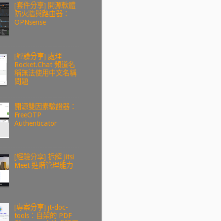
[套件分享] 開源軟體
防火牆與路由器：
OPNsense
[經驗分享] 處理
Rocket.Chat 頻道名
稱無法使用中文名稱
問題
開源雙因素驗證器：
FreeOTP
Authenticator
[經驗分享] 拆解 Jitsi
Meet 進階管理能力
[專案分享] jt-doc-
tools：自架的 PDF