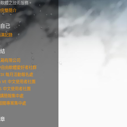
由軟體之技術服務。
的完整簡介
自己
講演記錄
結
具箱有限公司
台中自由軟體愛好者社群
KTIX 每月活動報名處
ox VE 中文使用者社團
NMS 中文使用者社團
s 演講簡報集中處
b 相關專案集中處
章