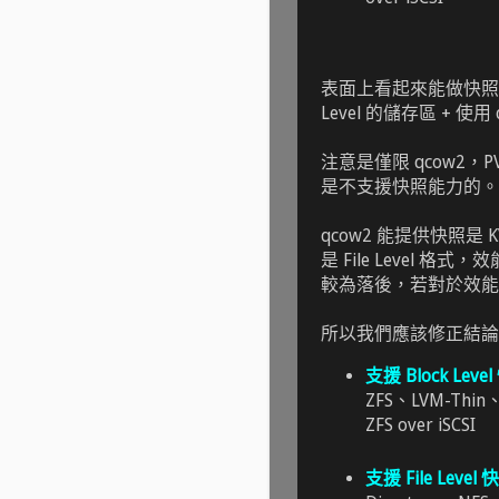
表面上看起來能做快照的
Level 的儲存區 + 
注意是僅限 qcow2，PVE
是不支援快照能力的。
qcow2 能提供快照是
是 File Level 格式，
較為落後，若對於效能
所以我們應該修正結論
支援 Block Leve
ZFS、LVM-Thin
ZFS over iSCSI
支援 File Level 