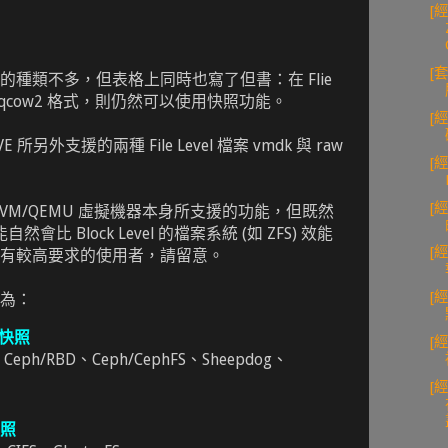
[經
[
種類不多，但表格上同時也寫了但書：在 Flie
使用 qcow2 格式，則仍然可以使用快照功能。
[
 所另外支援的兩種 File Level 檔案 vmdk 與 raw
[
[
 KVM/QEMU 虛擬機器本身所支援的功能，但既然
效能自然會比 Block Level 的檔案系統 (如 ZFS) 效能
[
有較高要求的使用者，請留意。
[經
為：
l 快照
[
、Ceph/RBD、Ceph/CephFS、Sheepdog、
[
快照