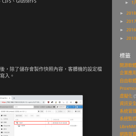
CIFS、GlusterFS
►
1
►
201
►
201
►
201
►
201
標籤
開源軟
後，除了儲存會製作快照內容，客體機的設定檔
企業應
寫入。
自由軟
Proxmox
虛擬化
(
資訊安
系統管
系統監
LibreNM
網路裝