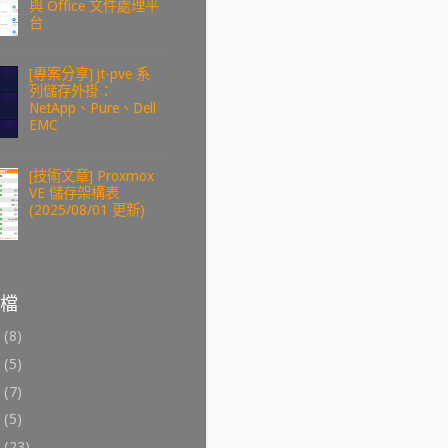
與 Office 文件處理平
台
[專案分享] jt-pve 系
列儲存外掛：
NetApp、Pure、Dell
EMC
[技術文章] Proxmox
VE 儲存架構表
(2025/08/01 更新)
檔
6
(8)
4
(5)
3
(7)
2
(5)
1
(23)