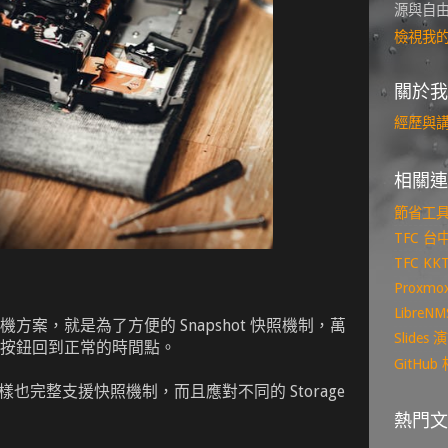
源與自
檢視我
關於我
經歷與
相關連
節省工
TFC 
TFC K
Proxm
Libre
方案，就是為了方便的 Snapshot 快照機制，萬
Slide
按鈕回到正常的時間點。
GitHu
裡，同樣也完整支援快照機制，而且應對不同的 Storage
熱門文