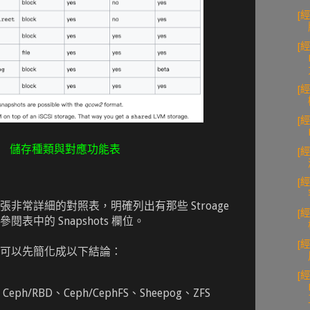
[
[
[
[經
儲存種類與對應功能表
[
[
非常詳細的對照表，明確列出有那些 Stroage
[
表中的 Snapshots 欄位。
[經
可以先簡化成以下結論：
[
、Ceph/RBD、Ceph/CephFS、Sheepog、ZFS