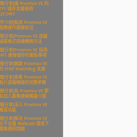
驗分享]讓 Proxmox VE 的
ZFS 儲存支援使用
QCOW2
套件介紹]監測 Proxmox VE
服務運作健康狀況
經驗分享]Proxmox VE 虛擬
磁碟格式兩種轉換方法
經驗分享]Proxmox VE 採用
NFS 連接儲存的重點事項
經驗分享]開啟 Proxmox VE
的 IPMI Watchdog 支援
經驗分享]查看 Proxmox VE
執行虛擬機器的完整參數
驗分享]為 Proxmox VE 節
點加入叢集連線備援介面
經驗分享]深入 Proxmox VE
複寫功能
經驗分享]解決 Proxmox VE
在不支援 Multicast 環境下
叢集通訊問題