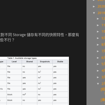
►
202
▼
201
►
1
►
1
►
1
應對不同 Storage 儲存有不同的快照特性，那麼有
►
9
些不行？
►
8
►
7
►
6
►
5
►
4
►
3
▼
2
[
[