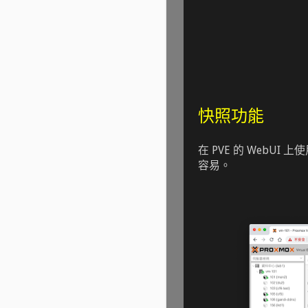
快照功能
在 PVE 的 Web
容易。