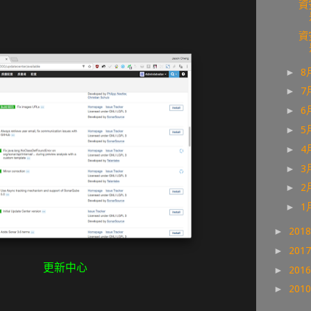
資
資
►
8
►
7
►
6
►
5
►
4
►
3
►
2
►
1
►
201
►
201
更新中心
►
201
►
201