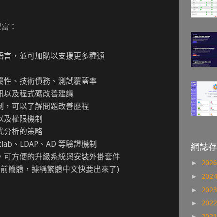
能豐富：
語言，並可加購以支援更多種類
覆性、技術債務、測試覆蓋率
訊以及程式碼改善建議
制，可以了解問題改善歷程
以及權限機制
式分析的策略
itlab、LDAP、AD 等驗證機制
網誌存
，可方便的升級系統與安裝外掛套件
►
202
目前簡體，據稱繁體中文快要出來了)
►
202
►
202
►
202
►
202