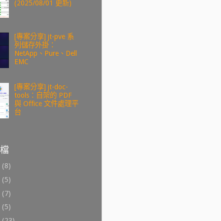
(2025/08/01 更新)
[專案分享] jt-pve 系
列儲存外掛：
NetApp、Pure、Dell
EMC
[專案分享] jt-doc-
tools：自架的 PDF
與 Office 文件處理平
台
檔
6
(8)
4
(5)
3
(7)
2
(5)
1
(23)