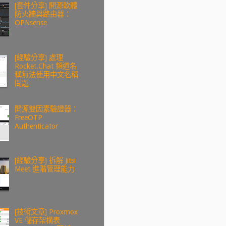
[套件分享] 開源軟體
防火牆與路由器：
OPNsense
[經驗分享] 處理
Rocket.Chat 頻道名
稱無法使用中文名稱
問題
開源雙因素驗證器：
FreeOTP
Authenticator
[經驗分享] 拆解 Jitsi
Meet 進階管理能力
[技術文章] Proxmox
VE 儲存架構表