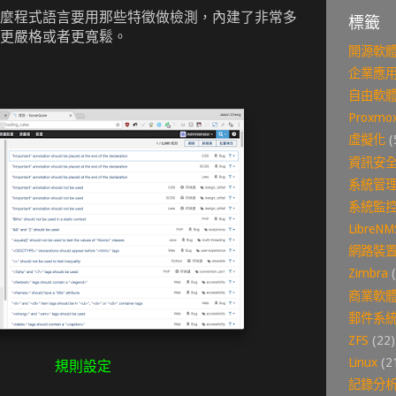
麼程式語言要用那些特徵做檢測，內建了非常多
標籤
更嚴格或者更寬鬆。
開源軟
企業應
自由軟
Proxmox
虛擬化
(
資訊安
系統管
系統監
LibreNM
網路裝
Zimbra
商業軟
郵件系
ZFS
(22)
Linux
(2
規則設定
記錄分