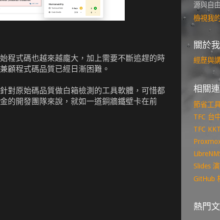
源與自
檢視我
關於我
始程式碼也越來越龐大，加上需要不斷追趕的時
經歷與
兼顧程式碼品質已經日漸困難。
相關連
針對原始碼品質做白箱檢測的工具軟體，可惜都
金的開發團隊來說，就如一道銅牆鐵壁卡在前
節省工
TFC 
TFC K
Proxm
Libre
Slide
GitHu
熱門文