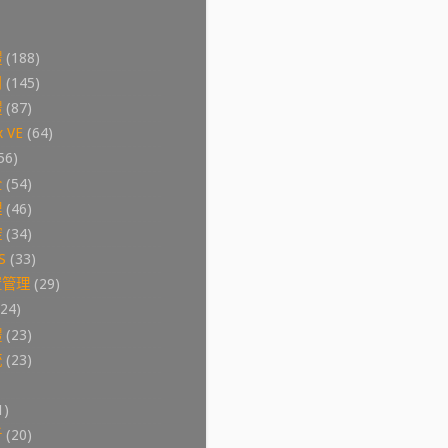
體
(188)
用
(145)
體
(87)
 VE
(64)
56)
全
(54)
理
(46)
控
(34)
S
(33)
置管理
(29)
(24)
體
(23)
統
(23)
1)
析
(20)