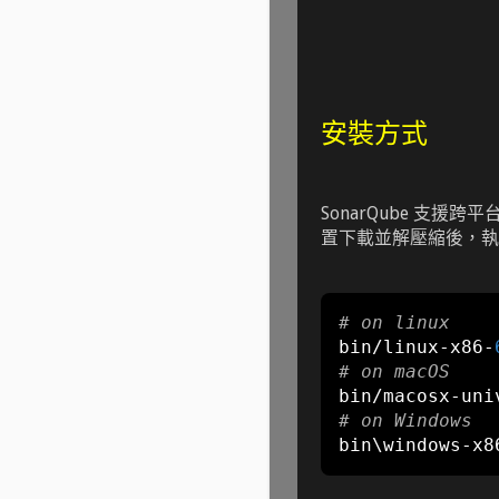
安裝方式
SonarQube 支援
置下載並解壓縮後，執
# on linux
bin
/
linux
-
x86
-
# on macOS
bin
/
macosx
-
uni
# on Windows
bin\windows
-
x8