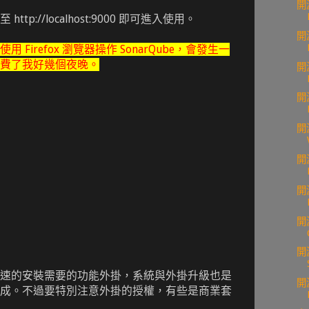
開
tp://localhost:9000 即可進入使用。
開
Firefox 瀏覽器操作 SonarQube，會發生一
費了我好幾個夜晚。
開
開
開
開
開
開
開
速的安裝需要的功能外掛，系統與外掛升級也是
開
成。不過要特別注意外掛的授權，有些是商業套