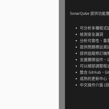
SonarQube 提供功
可分析多種程式
檢測安全漏洞
分析可靠性、重
提供問題標註資
提供追蹤修訂機
支援團隊協作，
可以細部調整程
整合 GitHub、G
成熟的更新中心
中文操作介面 (