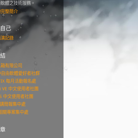
由軟體之技術服務。
的完整簡介
自己
講演記錄
結
具箱有限公司
台中自由軟體愛好者社群
KTIX 每月活動報名處
ox VE 中文使用者社團
NMS 中文使用者社團
s 演講簡報集中處
b 相關專案集中處
章