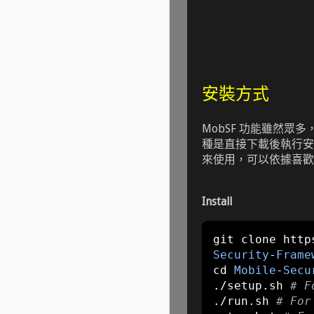
安裝方式
MobSF 功能雖然
種是直接下載後執行安裝 Sc
來使用，可以依據喜歡
Install
git clone http
Security
-
Frame
cd 
Mobile
-
Secu
./
setup
.
sh 
# F
./
run
.
sh 
# For