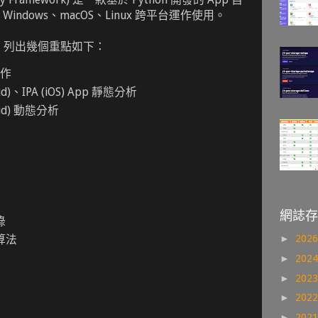
ndows、macOS、Linux 跨平台運作使用。
能，列出幾個重點如下：
操作
id)、IPA (iOS) App 靜態分析
oid) 動態分析
網誌存
錄
算法
►
202
►
202
►
202
►
202
►
202