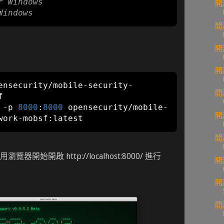
r Windows
開
Windows
開
開
開
ensecurity
/
mobile
-
security
-
開


 
-
p 
8000
:
8000
 opensecurity
/
mobile
-
開
work
-
mobsf
:
latest
開
開始開啟 http://localhost:8000/ 進行
開
開
開