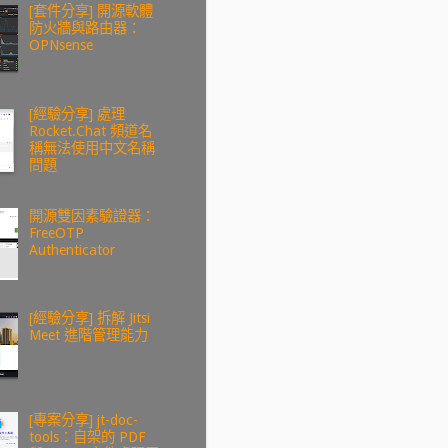
[套件分享] 開源軟體
防火牆與路由器：
OPNsense
[經驗分享] 處理
Rocket.Chat 頻道名
稱無法使用中文名稱
問題
開源雙因素驗證器：
FreeOTP
Authenticator
[經驗分享] 拆解 Jitsi
Meet 進階管理能力
[專案分享] jt-doc-
tools：自架的 PDF