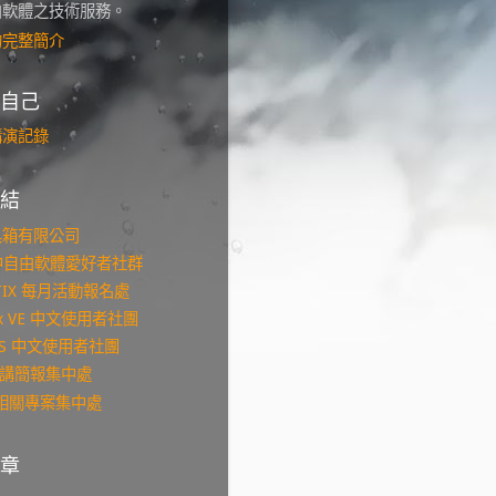
由軟體之技術服務。
的完整簡介
自己
講演記錄
結
具箱有限公司
台中自由軟體愛好者社群
KTIX 每月活動報名處
ox VE 中文使用者社團
NMS 中文使用者社團
s 演講簡報集中處
b 相關專案集中處
章