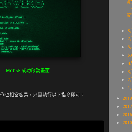
資
資
►
8
►
7
►
6
►
5
►
4
MobSF 成功啟動畫面
►
3
►
2
►
1
作也相當容易，只需執行以下指令即可。
►
201
►
201
►
201
►
201