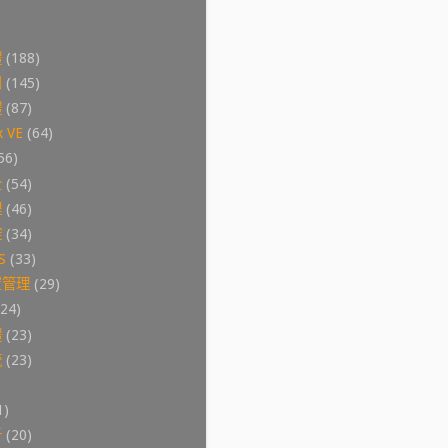
體
(188)
用
(145)
體
(87)
 VE
(64)
56)
全
(54)
理
(46)
控
(34)
S
(33)
置管理
(29)
(24)
體
(23)
統
(23)
1)
析
(20)