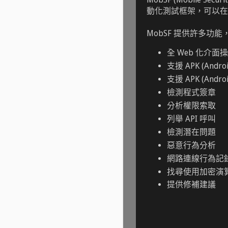
動化測試框架，可以在 Wi
MobSF 提供許多功
全 Web 化介面
支援 APK (Andro
支援 APK (Andr
檢測程式簽章
分析權限索取
列舉 API 呼叫
檢測潛在問題
惡意行為分析
網路連線行為記
找尋使用加密演
提供修補建議