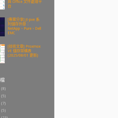
與 Office 文件處理平
台
[專案分享] jt-pve 系
列儲存外掛：
NetApp、Pure、Dell
EMC
[技術文章] Proxmox
VE 儲存架構表
(2025/08/01 更新)
檔
6
(8)
4
(5)
3
(7)
2
(5)
1
(23)