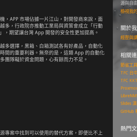
源與自
檢視我
機，APP 市場佔據一片江山，對開發商來說，面
越多，行政院亦推動工業局與資策會成立「行動
關於我
」，期望讓台灣 App 開發的安全性更加提高。
經歷與
越來越多選擇，黑箱、白箱測試各有好產品，自動化
時間的重要利器。無奈的是，這類 App 的自動化
相關連
多團隊礙於資金問題，心有餘而力不足。
節省工
TFC 
TFC K
Proxm
Libre
Slide
GitHu
熱門文
源專案中找到可以使用的替代方案，即便比不上