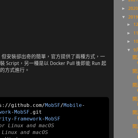
►
202
▼
201
►
1
►
1
►
1
▼
9
眾多，但安裝卻出奇的簡單，官方提供了兩種方式，一
開
ript，另一種是以 Docker Pull 後即能 Run 起
的方式進行。
開
開
開
s
://
github
.
com
/
MobSF
/
Mobile
-
work
-
MobSF
.
git

開
rity
-
Framework
-
MobSF
or Linux and macOS
開
 Linux and macOS