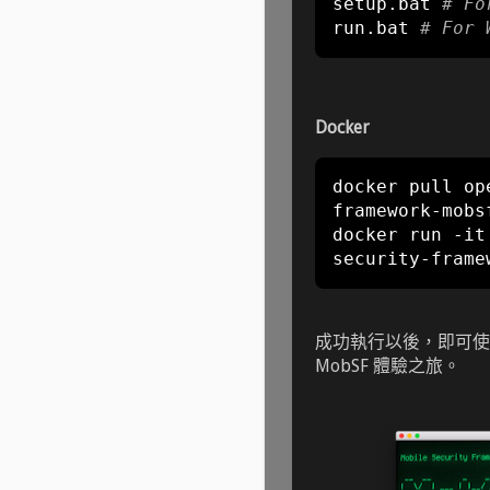
setup
.
bat 
# Fo
run
.
bat 
# For 
Docker
docker pull op
framework
-
mobsf
docker run 
-
it
security
-
frame
成功執行以後，即可使用瀏覽器
MobSF 體驗之旅。