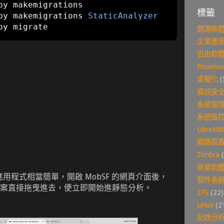
py makemigrations

標籤
py makemigrations 
StaticAnalyzer
py migrate
開源軟
企業應
自由軟
Proxmox
虛擬化
(
資訊安
系統管
系統監
LibreNM
網路裝
Zimbra
商業軟
 應用程式相當簡單，開啟 MobSF 的網頁介面後，
郵件系
pa 檔案直接拖曳進去，便立即開始進靜態分析。
ZFS
(22)
Linux
(2
記錄分