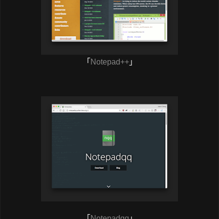
「
Notepad++
」
「
Notepadqq
」