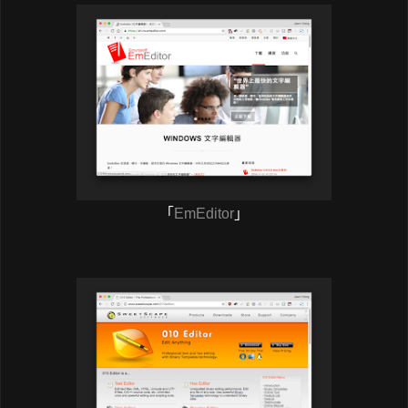
「
EmEditor
」