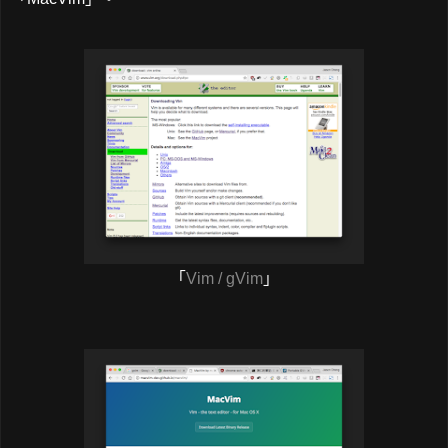
「
Vim / gVim
」