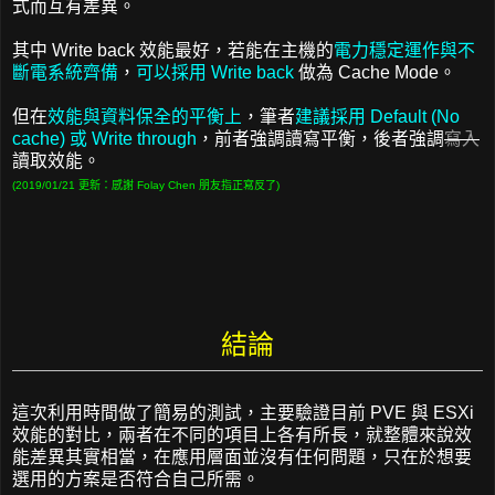
式而互有差異。
其中 Write back 效能最好，若能在主機的
電力穩定運作與不
斷電系統齊備
，
可以採用 Write back
做為 Cache Mode。
但在
效能與資料保全的平衡上
，筆者
建議採用 Default (No
cache) 或 Write through
，前者強調讀寫平衡，後者強調
寫入
讀取效能。
(2019/01/21 更新：感謝 Folay Chen 朋友指正寫反了)
結論
這次利用時間做了簡易的測試，主要驗證目前 PVE 與 ESXi
效能的對比，兩者在不同的項目上各有所長，就整體來說效
能差異其實相當，在應用層面並沒有任何問題，只在於想要
選用的方案是否符合自己所需。