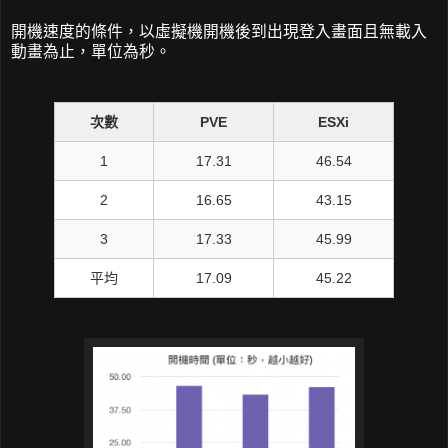
開機速度的條件，以虛擬機開機後到出現登入畫面且無載入
動畫為止，單位為秒。
次數
PVE
ESXi
1
17.31
46.54
2
16.65
43.15
3
17.33
45.99
平均
17.09
45.22