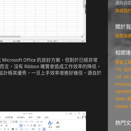
源與自
檢視我
關於我
經歷與
相關連
取代 Microsoft Office 的良好方案，但對於已經非常
節省工
的我而言，沒有 Ribbon 確實會造成工作效率的降低，
TFC 
 介面設計極其優秀，一旦上手效率增進好幾倍，源自於
TFC K
Proxm
Libre
Slide
GitHu
熱門文