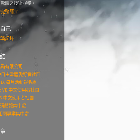
由軟體之技術服務。
的完整簡介
自己
講演記錄
結
具箱有限公司
台中自由軟體愛好者社群
KTIX 每月活動報名處
ox VE 中文使用者社團
NMS 中文使用者社團
s 演講簡報集中處
b 相關專案集中處
章