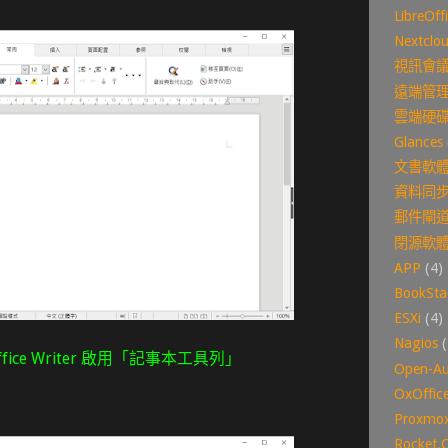
LibreOff
Nextclo
視訊會
遠端管
雲端硬
Glances
文書軟
資料同
郵件閘
閉源軟
APP
(4)
BookSta
ESXi
(4)
Nagios
(
Office Writer 啟用「記事本工具列」
Open-A
OxOffic
Proxmo
Rocket.