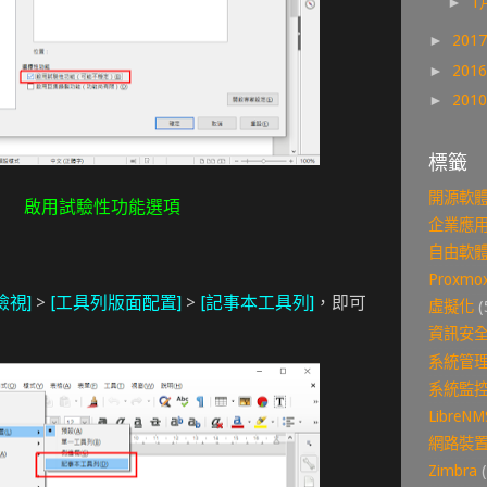
►
1
►
201
►
201
►
201
標籤
開源軟
啟用試驗性功能選項
企業應
自由軟
Proxmox
檢視]
>
[工具列版面配置]
>
[記事本工具列]
，即可
虛擬化
(
資訊安
系統管
系統監
LibreNM
網路裝
Zimbra