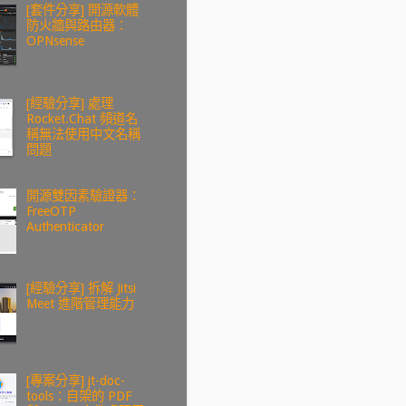
[套件分享] 開源軟體
防火牆與路由器：
OPNsense
[經驗分享] 處理
Rocket.Chat 頻道名
稱無法使用中文名稱
問題
開源雙因素驗證器：
FreeOTP
Authenticator
[經驗分享] 拆解 Jitsi
Meet 進階管理能力
[專案分享] jt-doc-
tools：自架的 PDF