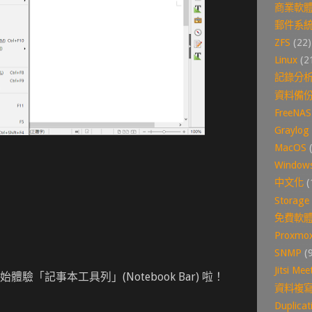
商業軟
郵件系
ZFS
(22)
Linux
(2
記錄分
資料備
FreeNAS
Graylog
MacOS
Window
中文化
(
Storage
免費軟
Proxmo
SNMP
(
Jitsi Mee
驗「記事本工具列」(Notebook Bar) 啦！
資料複
Duplicat