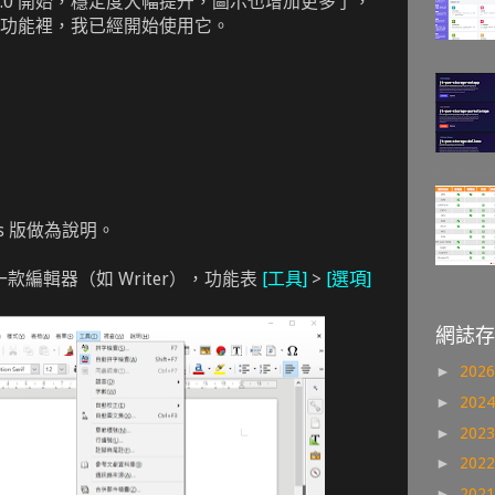
ice 6.0 開始，穩定度大幅提升，圖示也增加更多了，
功能裡，我已經開始使用它。
ws 版做為說明。
 任何一款編輯器（如 Writer），功能表
[工具]
>
[選項]
網誌存
►
202
►
202
►
202
►
202
►
202