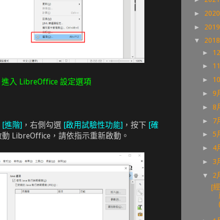
►
202
►
201
▼
201
►
1
►
1
►
1
進入 LibreOffice 設定選項
►
9
►
8
►
7
側
[進階]
，右側勾選
[啟用試驗性功能]
，按下
[確
►
5
LibreOffice，請依指示重新啟動。
►
4
►
3
▼
2
[經