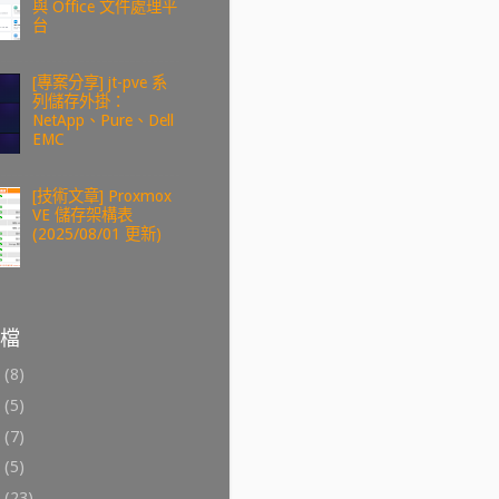
與 Office 文件處理平
台
[專案分享] jt-pve 系
列儲存外掛：
NetApp、Pure、Dell
EMC
[技術文章] Proxmox
VE 儲存架構表
(2025/08/01 更新)
檔
6
(8)
4
(5)
3
(7)
2
(5)
1
(23)