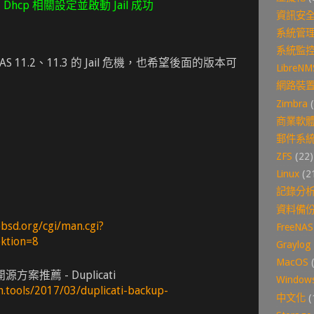
 Dhcp 相關設定並啟動 Jail 成功
資訊安
系統管
系統監
S 11.2、11.3 的 Jail 危機，也希望後面的版本可
LibreNM
網路裝
Zimbra
商業軟
郵件系
ZFS
(22)
Linux
(2
記錄分
資料備
bsd.org/cgi/man.cgi?
FreeNAS
ktion=8
Graylog
MacOS
案推薦 - Duplicati
Window
on.tools/2017/03/duplicati-backup-
中文化
(