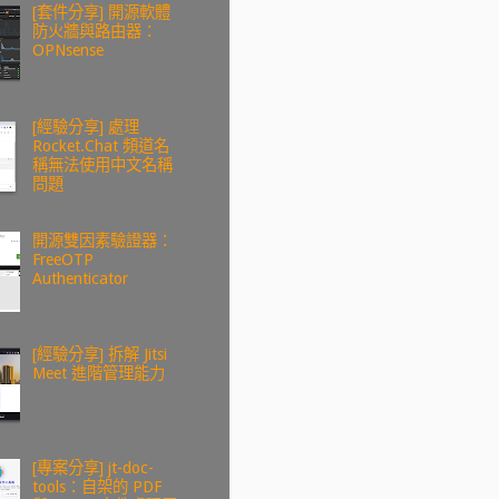
[套件分享] 開源軟體
防火牆與路由器：
OPNsense
[經驗分享] 處理
Rocket.Chat 頻道名
稱無法使用中文名稱
問題
開源雙因素驗證器：
FreeOTP
Authenticator
[經驗分享] 拆解 Jitsi
Meet 進階管理能力
[專案分享] jt-doc-
tools：自架的 PDF