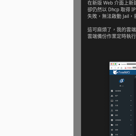
在新版 Web 介面上新建 
卻仍然以 Dhcp 取得 I
失敗，無法啟動 Jail
這可麻煩了，我的雲端備份軟
雲端備份作業定時執行