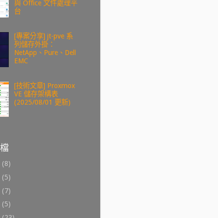
與 Office 文件處理平
台
[專案分享] jt-pve 系
列儲存外掛：
NetApp、Pure、Dell
EMC
[技術文章] Proxmox
VE 儲存架構表
(2025/08/01 更新)
檔
6
(8)
4
(5)
3
(7)
2
(5)
1
(23)