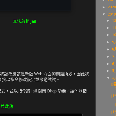
►
202
▼
201
►
1
無法啟動 Jail
►
1
►
1
►
9
►
8
►
7
►
6
►
5
我認為應該是新版 Web 介面的問題所致，因此我
▼
4
，直接以指令修改設定並啟動試試。
[
列模式，並以指令將 Jail 關閉 Dhcp 功能，讓他以指
[
cp 並啟動
[經