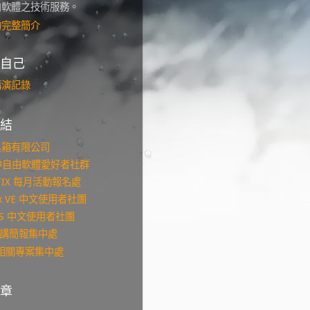
由軟體之技術服務。
的完整簡介
自己
講演記錄
結
具箱有限公司
台中自由軟體愛好者社群
KTIX 每月活動報名處
ox VE 中文使用者社團
NMS 中文使用者社團
s 演講簡報集中處
b 相關專案集中處
章