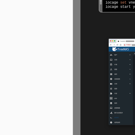
iocage 
set
 vne
iocage start y