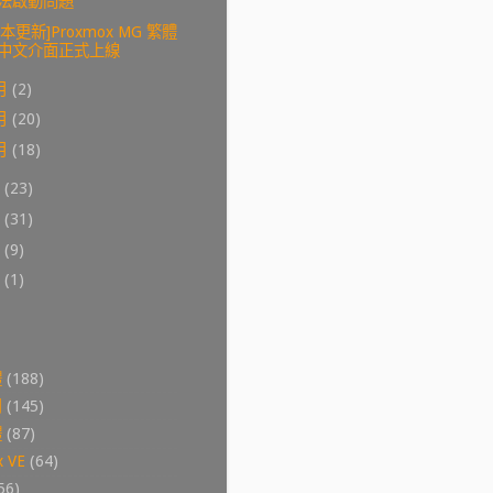
法啟動問題
版本更新]Proxmox MG 繁體
中文介面正式上線
月
(2)
月
(20)
月
(18)
8
(23)
7
(31)
6
(9)
0
(1)
體
(188)
用
(145)
體
(87)
 VE
(64)
56)