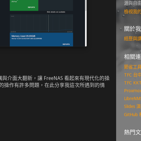
源與自
檢視我
關於我
經歷與
相關連
節省工
TFC 
個架構與介面大翻新，讓 FreeNAS 看起來有現代化的操
TFC K
il 的操作有許多問題，在此分享我這次所遇到的情
Proxm
Libre
Slide
GitHu
熱門文