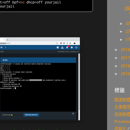
t
=
off bpf
=
no
 dhcp
=
off yourjail

ourjail
[
►
3
►
2
►
1
►
201
►
201
►
201
►
201
標籤
開源軟
企業應
自由軟
Proxmox
虛擬化
(