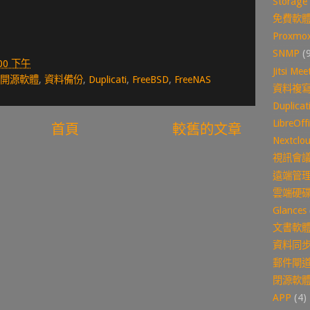
Storage
免費軟
Proxmo
SNMP
(
:00 下午
Jitsi Mee
開源軟體
,
資料備份
,
Duplicati
,
FreeBSD
,
FreeNAS
資料複
Duplicat
LibreOff
首頁
較舊的文章
Nextclo
視訊會
遠端管
雲端硬
Glances
文書軟
資料同
郵件閘
閉源軟
APP
(4)